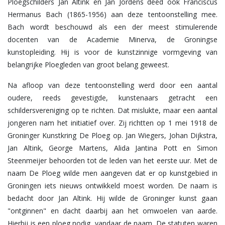
Ploegschilders Jan Altink en Jan Jordens deed ook Franciscus
Hermanus Bach (1865-1956) aan deze tentoonstelling mee.
Bach wordt beschouwd als een der meest stimulerende
docenten van de Academie Minerva, de Groningse
kunstopleiding. Hij is voor de kunstzinnige vormgeving van
belangrijke Ploegleden van groot belang geweest.
Na afloop van deze tentoonstelling werd door een aantal
oudere, reeds gevestigde, kunstenaars getracht een
schildersvereniging op te richten. Dat mislukte, maar een aantal
jongeren nam het initiatief over. Zij richtten op 1 mei 1918 de
Groninger Kunstkring De Ploeg op. Jan Wiegers, Johan Dijkstra,
Jan Altink, George Martens, Alida Jantina Pott en Simon
Steenmeijer behoorden tot de leden van het eerste uur. Met de
naam De Ploeg wilde men aangeven dat er op kunstgebied in
Groningen iets nieuws ontwikkeld moest worden. De naam is
bedacht door Jan Altink. Hij wilde de Groninger kunst gaan
"ontginnen" en dacht daarbij aan het omwoelen van aarde.
Hierbij is een ploeg nodig, vandaar de naam. De statuten waren