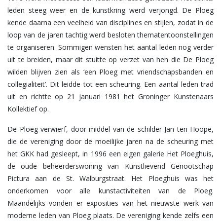
leden steeg weer en de kunstkring werd verjongd. De Ploeg
kende daarna een veelheid van disciplines en stijlen, zodat in de
loop van de jaren tachtig werd besloten thematentoonstellingen
te organiseren. Sommigen wensten het aantal leden nog verder
uit te breiden, maar dit stuitte op verzet van hen die De Ploeg
wilden blijven zien als ‘een Ploeg met vriendschapsbanden en
collegialiteit’. Dit leidde tot een scheuring. Een aantal leden trad
uit en richtte op 21 januari 1981 het Groninger Kunstenaars
Kollektief op.
De Ploeg verwierf, door middel van de schilder Jan ten Hoope,
die de vereniging door de moeilijke jaren na de scheuring met
het GKK had gesleept, in 1996 een eigen galerie Het Ploeghuis,
de oude beheerderswoning van Kunstlievend Genootschap
Pictura aan de St. Walburgstraat. Het Ploeghuis was het
onderkomen voor alle kunstactiviteiten van de Ploeg.
Maandelijks vonden er exposities van het nieuwste werk van
moderne leden van Ploeg plaats. De vereniging kende zelfs een