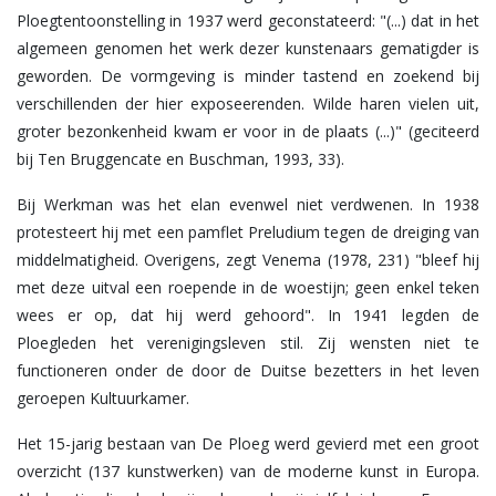
Ploegtentoonstelling in 1937 werd geconstateerd: "(...) dat in het
algemeen genomen het werk dezer kunstenaars gematigder is
geworden. De vormgeving is minder tastend en zoekend bij
verschillenden der hier exposeerenden. Wilde haren vielen uit,
groter bezonkenheid kwam er voor in de plaats (...)" (geciteerd
bij Ten Bruggencate en Buschman, 1993, 33).
Bij Werkman was het elan evenwel niet verdwenen. In 1938
protesteert hij met een pamflet Preludium tegen de dreiging van
middelmatigheid. Overigens, zegt Venema (1978, 231) "bleef hij
met deze uitval een roepende in de woestijn; geen enkel teken
wees er op, dat hij werd gehoord". In 1941 legden de
Ploegleden het verenigingsleven stil. Zij wensten niet te
functioneren onder de door de Duitse bezetters in het leven
geroepen Kultuurkamer.
Het 15-jarig bestaan van De Ploeg werd gevierd met een groot
overzicht (137 kunstwerken) van de moderne kunst in Europa.