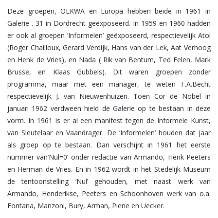
Deze groepen, OEKWA en Europa hebben beide in 1961 in
Galerie . 31 in Dordrecht geëxposeerd. In 1959 en 1960 hadden
er ook al groepen ‘Informelen’ geëxposeerd, respectievelijk Atol
(Roger Chailloux, Gerard Verdijk, Hans van der Lek, Aat Verhoog
en Henk de Vries), en Nada ( Rik van Bentum, Ted Felen, Mark
Brusse, en Klaas Gubbels). Dit waren groepen zonder
programma, maar met een manager, te weten F.A.Becht
respectievelijk J. van Nieuwenhuizen. Toen Cor de Nobel in
januari 1962 verdween hield de Galerie op te bestaan in deze
vorm. In 1961 is er al een manifest tegen de Informele Kunst,
van Sleutelaar en Vaandrager. De ‘Informelen’ houden dat jaar
als groep op te bestaan. Dan verschijnt in 1961 het eerste
nummer van’Nul=0’ onder redactie van Armando, Henk Peeters
en Herman de Vries. En in 1962 wordt in het Stedelijk Museum
de tentoonstelling ‘Nul’ gehouden, met naast werk van
Armando, Henderikse, Peeters en Schoonhoven werk van o.a.
Fontana, Manzoni, Bury, Arman, Piene en Uecker.