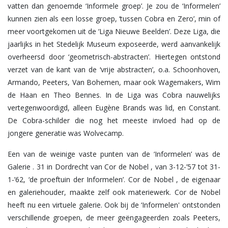
vatten dan genoemde ‘Informele groep’. Je zou de ‘Informelen’
kunnen zien als een losse groep, ‘tussen Cobra en Zero’, min of
meer voortgekomen uit de ‘Liga Nieuwe Beelden’. Deze Liga, die
jaarlijks in het Stedelijk Museum exposeerde, werd aanvankelijk
overheersd door ‘geometrisch-abstracten’. Hiertegen ontstond
verzet van de kant van de ‘vrije abstracten’, o.a. Schoonhoven,
Armando, Peeters, Van Bohemen, maar ook Wagemakers, Wim
de Haan en Theo Bennes. In de Liga was Cobra nauwelijks
vertegenwoordigd, alleen Eugène Brands was lid, en Constant.
De Cobra-schilder die nog het meeste invloed had op de
jongere generatie was Wolvecamp.
Een van de weinige vaste punten van de ‘Informelen’ was de
Galerie . 31 in Dordrecht van Cor de Nobel , van 3-12-’57 tot 31-
1-’62, ‘de proeftuin der Informelen’. Cor de Nobel , de eigenaar
en galeriehouder, maakte zelf ook materiewerk. Cor de Nobel
heeft nu een virtuele galerie. Ook bij de ‘Informelen' ontstonden
verschillende groepen, de meer geëngageerden zoals Peeters,