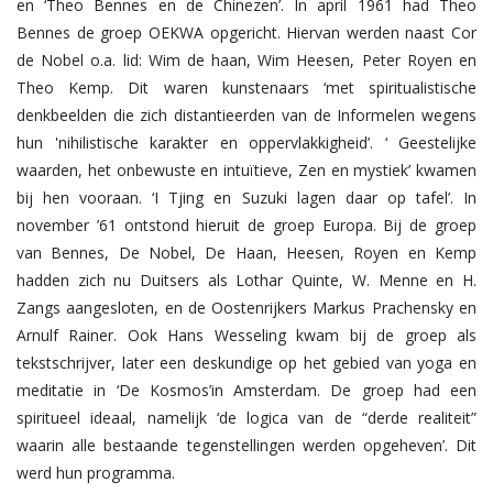
en ‘Theo Bennes en de Chinezen’. In april 1961 had Theo
Bennes de groep OEKWA opgericht. Hiervan werden naast Cor
de Nobel o.a. lid: Wim de haan, Wim Heesen, Peter Royen en
Theo Kemp. Dit waren kunstenaars ‘met spiritualistische
denkbeelden die zich distantieerden van de Informelen wegens
hun 'nihilistische karakter en oppervlakkigheid’. ‘ Geestelijke
waarden, het onbewuste en intuïtieve, Zen en mystiek’ kwamen
bij hen vooraan. ‘I Tjing en Suzuki lagen daar op tafel’. In
november ’61 ontstond hieruit de groep Europa. Bij de groep
van Bennes, De Nobel, De Haan, Heesen, Royen en Kemp
hadden zich nu Duitsers als Lothar Quinte, W. Menne en H.
Zangs aangesloten, en de Oostenrijkers Markus Prachensky en
Arnulf Rainer. Ook Hans Wesseling kwam bij de groep als
tekstschrijver, later een deskundige op het gebied van yoga en
meditatie in ‘De Kosmos’in Amsterdam. De groep had een
spiritueel ideaal, namelijk ‘de logica van de “derde realiteit”
waarin alle bestaande tegenstellingen werden opgeheven’. Dit
werd hun programma.