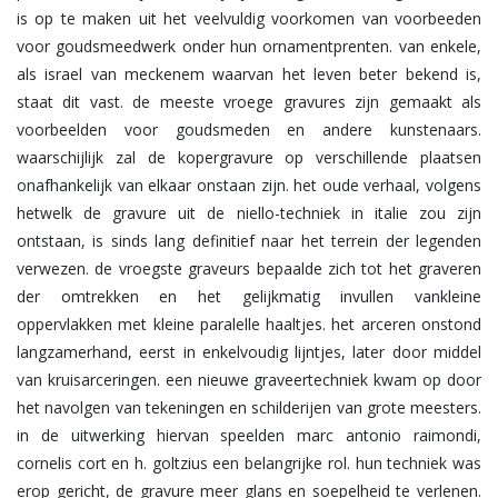
is op te maken uit het veelvuldig voorkomen van voorbeeden
voor goudsmeedwerk onder hun ornamentprenten. van enkele,
als israel van meckenem waarvan het leven beter bekend is,
staat dit vast. de meeste vroege gravures zijn gemaakt als
voorbeelden voor goudsmeden en andere kunstenaars.
waarschijlijk zal de kopergravure op verschillende plaatsen
onafhankelijk van elkaar onstaan zijn. het oude verhaal, volgens
hetwelk de gravure uit de niello-techniek in italie zou zijn
ontstaan, is sinds lang definitief naar het terrein der legenden
verwezen. de vroegste graveurs bepaalde zich tot het graveren
der omtrekken en het gelijkmatig invullen vankleine
oppervlakken met kleine paralelle haaltjes. het arceren onstond
langzamerhand, eerst in enkelvoudig lijntjes, later door middel
van kruisarceringen. een nieuwe graveertechniek kwam op door
het navolgen van tekeningen en schilderijen van grote meesters.
in de uitwerking hiervan speelden marc antonio raimondi,
cornelis cort en h. goltzius een belangrijke rol. hun techniek was
erop gericht, de gravure meer glans en soepelheid te verlenen.