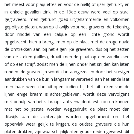
het meest voor plaquettes en voor de nielli) of ijzer gebruikt, en
in enkele gevallen zink. in de 19de eeuw werd veel op staal
gegraveerd. men gebruikt goed uitgehammerde en volkomen
gepolijste platen, waarop dikwijls voor het graveren de tekening
door middel van een calque op een lichte grond wordt
opgebracht. hierna brengt men op de plaat met de droge naald
de omtrekken aan. bij het eigenlijke graveren, dus bij het zetten
van de steken (tailles), draait men de plaat op een zandkussen
of op een schijf, zodat men de lijnen onder het snijden kan laten
ronden. de gravurelijn wordt dun aangezet en door het steviger
aandrukken van de burijn langzamer verbreed; aan het einde laat
men haar weer dun uitlopen. indien bij het uitsteken van de
lijnen enige braam is achtergebleven, wordt deze vervolgens
met behulp van het schraapstaal verwijderd. evt. fouten kunnen
met het polijststaal worden weggedrukt. de plaat moet dan
dikwijls aan de achterzijde worden opgehamerd om het
oppervlak weer gelijk te krijgen. de oudste graveurs die hun
platen drukten, zijn waarschijnlijk allen goudsmeden geweest. dit