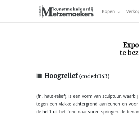
Kopen
Verko
Expo
te bez
Hoogrelief
(code:b343)
(fr., haut-relief). is een vorm van sculptuur, waarbij de figuren
houdt tussen relief en vrijstaande sculptuur, dus relief van
tegen een vlakke achtergrond aanleunen en voo
de helft uit het fond naar voren springen. de bena