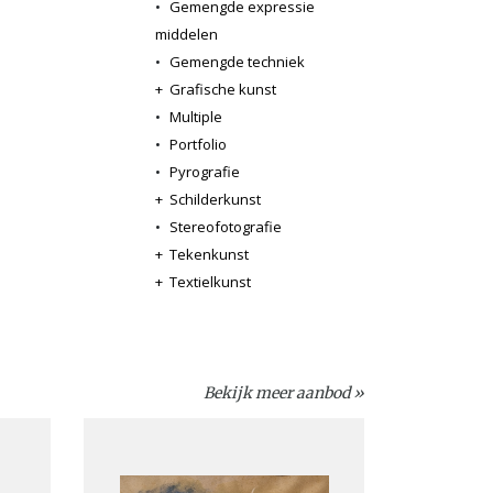
•
Gemengde expressie
middelen
•
Gemengde techniek
+
Grafische kunst
•
Multiple
•
Portfolio
•
Pyrografie
+
Schilderkunst
•
Stereofotografie
+
Tekenkunst
+
Textielkunst
Bekijk meer aanbod »