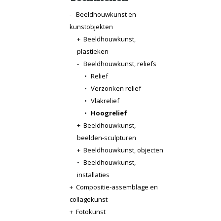
-
Beeldhouwkunst en
kunstobjekten
+
Beeldhouwkunst,
plastieken
-
Beeldhouwkunst, reliefs
•
Relief
•
Verzonken relief
•
Vlakrelief
•
Hoogrelief
+
Beeldhouwkunst,
beelden-sculpturen
+
Beeldhouwkunst, objecten
•
Beeldhouwkunst,
installaties
+
Compositie-assemblage en
collagekunst
+
Fotokunst