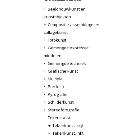
+
Beeldhouwkunst en
kunstobjekten
+
Compositie-assemblage en
collagekunst
+
Fotokunst
•
Gemengde expressie
middelen
•
Gemengde techniek
+
Grafische kunst
•
Multiple
•
Portfolio
•
Pyrografie
+
Schilderkunst
•
Stereofotografie
-
Tekenkunst
+
Tekenkunst, krijt
-
Tekenkunst, inkt