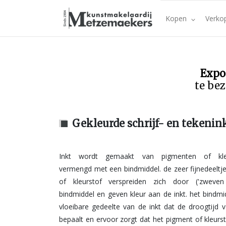
Kopen
Verko
Expo
te bez
Gekleurde schrijf- en tekeni
Inkt wordt gemaakt van pigmenten of kleu
bindmiddel om het vloeibaar te maken. een andere 
vermengd met een bindmiddel. de zeer fijnedeeltj
werd vervaardigd uit een suspensie van koolst
of kleurstof verspreiden zich door ('zweven
bijvoorbeeld lampenzwart, opgelost in een mengs
bindmiddel en geven kleur aan de inkt. het bindmid
en water. tegenwoordig zijn vele soorten en merk
vloeibare gedeelte van de inkt dat de droogtijd v
omloop, in alle tinten en kleuren, al dan niet waterv
bepaalt en ervoor zorgt dat het pigment of kleurst