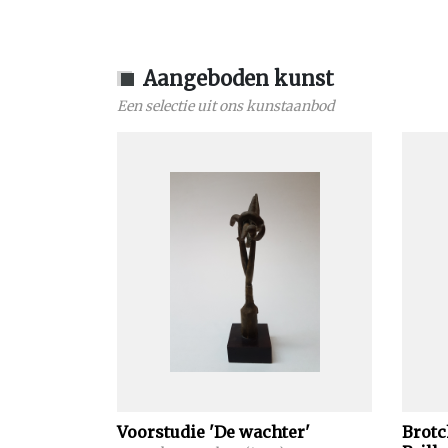
Aangeboden kunst
Een selectie uit ons kunstaanbod
Voorstudie 'De wachter'
Brotc