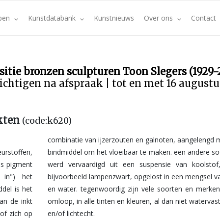
pen
Kunstdatabank
Kunstnieuws
Over ons
Contact
sitie bronzen sculpturen Toon Slegers (1929-
ichtigen na afspraak | tot en met 16 august
nkten
(code:k620)
combinatie van ijzerzouten en galnoten, aangelengd 
rstoffen,
soort inkt
es pigment
of, zoals
 in") het
el van gom
del is het
en inkt in
an de inkt
ast, kleur-
of zich op
en/of lichtecht.