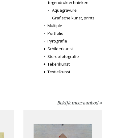
tegendruktechnieken
•
Aquagravure
+
Grafische kunst, prints
•
Multiple
•
Portfolio
•
Pyrografie
+
Schilderkunst
•
Stereofotografie
+
Tekenkunst
+
Textielkunst
Bekijk meer aanbod »