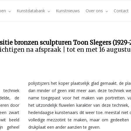
pen
Kunstdatabank
Kunstnieuws
Over ons
Contact
sitie bronzen sculpturen Toon Slegers (1929-
ichtigen na afspraak | tot en met 16 august
polijstijzers het koper plaatselijk glad gemaakt. de p
 techniek
k werd met
elde, de
. vanwege
ceren door
ek, passen
een zwart
iet om een
wit beeld
en van de
jn geheel
drukplaat een ander aanzien te geven.