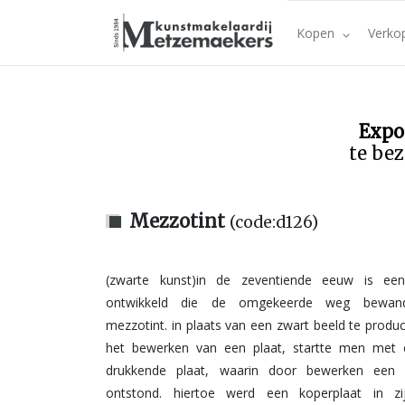
Kopen
Verko
Expo
te bez
Mezzotint
(code:d126)
(zwarte kunst)in de zeventiende eeuw is een
dan minder of geen inkt meer aan. deze technie
ontwikkeld die de omgekeerde weg bewand
name toegepast voor het maken van portretten
mezzotint. in plaats van een zwart beeld te produ
het uitzondelijk fluwelen karakter van deze techni
het bewerken van een plaat, startte men met 
hedendaagse kunstenaars dit weer toe. meestal n
drukkende plaat, waarin door bewerken een 
volledige mezzotint te maken, maar om gedeelt
ontstond. hiertoe werd een koperplaat in zi