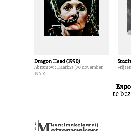
Dragon Head (1990)
Stadf
Abramovic, Marina (30 november
Vrijse
1946)
Expo
te bez