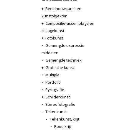
+
Beeldhouwkunst en
kunstobjekten
+
Compositie-assemblage en
collagekunst
+
Fotokunst
•
Gemengde expressie
middelen
•
Gemengde techniek
+
Grafische kunst
•
Multiple
•
Portfolio
•
Pyrografie
+
Schilderkunst
•
Stereofotografie
-
Tekenkunst
-
Tekenkunst, krijt
•
Rood krijt