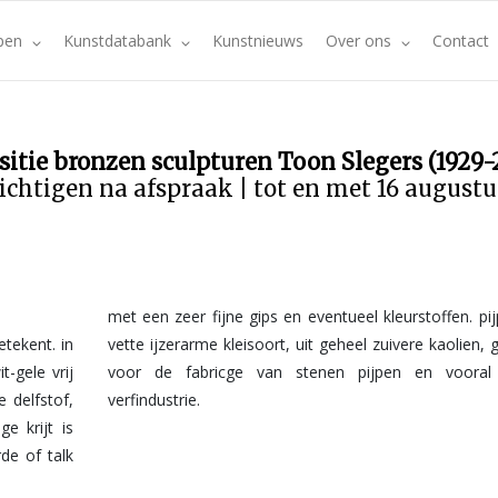
pen
Kunstdatabank
Kunstnieuws
Over ons
Contact
sitie bronzen sculpturen Toon Slegers (1929-
ichtigen na afspraak | tot en met 16 august
met een zeer fijne gips en eventueel kleurstoffen. pij
etekent. in
n, gebruikt
-gele vrij
ral in de
 delfstof,
verfindustrie.
e krijt is
de of talk