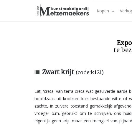
Kopen
Verko
Expo
te bez
Zwart krijt
(code:k121)
Lat. 'creta' van terra creta wat gezuiverde aarde b
vette ijzerarme kleisoort, uit geheel zuivere kaolie
hoofdzaak uit koolzure kalk bestaande witte of wit
voor de fabricge van stenen pijpen en voo
zachte, in zuivere toestand gemakkelijk afgevende
vroeger o.m. gebruikt om te schrijven. ons huidig
eigenlijk geen krijt maar een mengsel van pijpaar