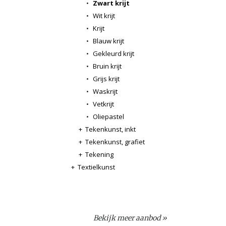
•
Zwart krijt
•
Wit krijt
•
Krijt
•
Blauw krijt
•
Gekleurd krijt
•
Bruin krijt
•
Grijs krijt
•
Waskrijt
•
Vetkrijt
•
Oliepastel
+
Tekenkunst, inkt
+
Tekenkunst, grafiet
+
Tekening
+
Textielkunst
Bekijk meer aanbod »