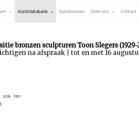
pen
Kunstdatabank
Kunstnieuws
Over ons
Contact
sitie bronzen sculpturen Toon Slegers (1929-
ichtigen na afspraak | tot en met 16 august
t ook ten
t.