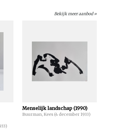
Bekijk meer aanbod »
Menselijk landschap (1990)
Buurman, Kees (4 december 1933)
933)