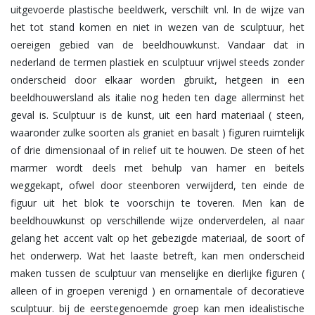
uitgevoerde plastische beeldwerk, verschilt vnl. In de wijze van
het tot stand komen en niet in wezen van de sculptuur, het
oereigen gebied van de beeldhouwkunst. Vandaar dat in
nederland de termen plastiek en sculptuur vrijwel steeds zonder
onderscheid door elkaar worden gbruikt, hetgeen in een
beeldhouwersland als italie nog heden ten dage allerminst het
geval is. Sculptuur is de kunst, uit een hard materiaal ( steen,
waaronder zulke soorten als graniet en basalt ) figuren ruimtelijk
of drie dimensionaal of in relief uit te houwen. De steen of het
marmer wordt deels met behulp van hamer en beitels
weggekapt, ofwel door steenboren verwijderd, ten einde de
figuur uit het blok te voorschijn te toveren. Men kan de
beeldhouwkunst op verschillende wijze onderverdelen, al naar
gelang het accent valt op het gebezigde materiaal, de soort of
het onderwerp. Wat het laaste betreft, kan men onderscheid
maken tussen de sculptuur van menselijke en dierlijke figuren (
alleen of in groepen verenigd ) en ornamentale of decoratieve
sculptuur. bij de eerstegenoemde groep kan men idealistische