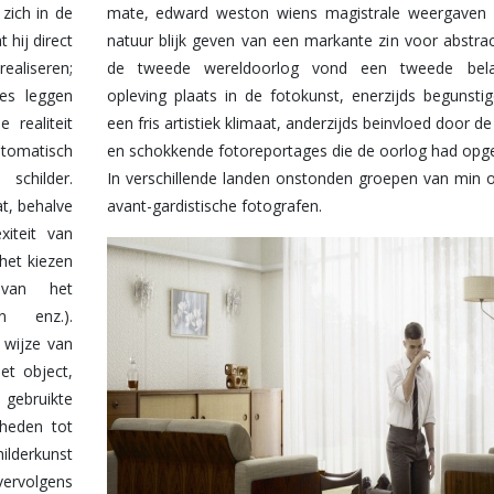
zich in de
en van de
 hij direct
ractie. Na
ealiseren;
langrijke
ies leggen
stigd door
 realiteit
 de direkte
tomatisch
pgeleverd.
 schilder.
in of meer
at, behalve
avant-gardistische fotografen.
iteit van
 het kiezen
van het
en enz.).
 wijze van
et object,
 gebruikte
jkheden tot
ilderkunst
vervolgens