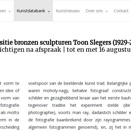
pen
Kunstdatabank
Kunstnieuws
Over ons
Contact
sitie bronzen sculpturen Toon Slegers (1929-
ichtigen na afspraak | tot en met 16 august
ht vorm te
e pioniers
en idee of
tivistisch
n vorm van
auhaus die
fotografie
(die neue
 als motto
er en voor
term in de
es (thans
rscheiding
n mindere