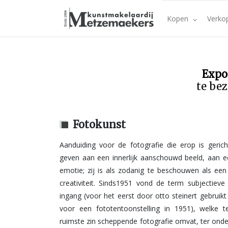
Kopen
Verko
Expo
te bez
Fotokunst
Aanduiding voor de fotografie die erop is geric
voetspoor van de beeldende kunst trad. Belangrijk
geven aan een innerlijk aanschouwd beeld, aan e
waren moholy-nagy, behalve fotograaf construc
emotie; zij is als zodanig te beschouwen als ee
schilder en gezaghebbend leraar aan het eerste b
creativiteit. Sinds1951 vond de term subjectieve 
tegenover traditie het experiment stelde 
ingang (voor het eerst door otto steinert gebruikt
photographie), voorts man ray, dadaistich schild
voor een fototentoonstelling in 1951), welke 
de fotografie baanbrekend door zijn rayogramm
ruimste zin scheppende fotografie omvat, ter onde
algemeen fotogrammen genoemd), en, zij het i