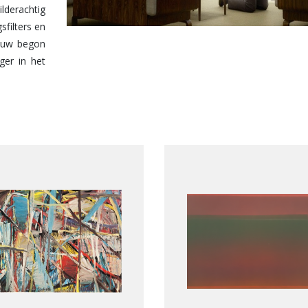
lderachtig
sfilters en
eeuw begon
ger in het