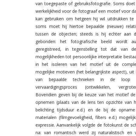
van toegepaste of gebruiksfotografie. Soms doet 
mate, edward weston wiens magistrale weergav
werkelijkheid voor de fotograaf een motief voor dat
natuur blijk geven van een markante zin voor abst
kan gebruiken om hetgeen hij wil uitdrukken te r
de tweede wereldoorlog vond een tweede be
soms moet hij hiertoe bepaalde (nieuwe) relat
opleving plaats in de fotokunst, enerzijds begun
tussen de objecten; steeds is hij echter aan de
een fris artistiek klimaat, anderzijds beinvloed door
gebonden: het fotografische beeld wordt au
en schokkende fotoreportages die de oorlog had o
geregistreed, in tegenstelling tot dat van de
In verschillende landen onstonden groepen van m
mogelijkheden tot persoonlijke interpretatie besta
in het isoleren van het motief uit de complex
mogelijke motieven (het belangrijkste aspect), uit
van bepaalde technieken in de loop 
vervaardigingsproces (ontwikkelen, vergrot
Bovendien geven bij de keuze van het motief de
opnemen (plaats van de lens ten opzichte van h
belichting tijdsduur e.d.) en de bij de opname
materialen (filmgevoeligheid, filters e.d.) mogeli
expressie. Aanvankelijk volgde de fotokunst de sch
na: van romantisch werd zij naturalistisch en 