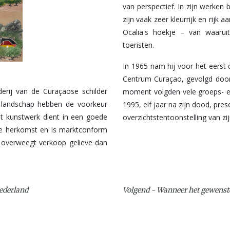
van perspectief. In zijn werken be
zijn vaak zeer kleurrijk en rijk 
Ocalia's hoekje – van waaruit 
toeristen.
In 1965 nam hij voor het eerst 
Centrum Curaçao, gevolgd door 
derij van de Curaçaose schilder
moment volgden vele groeps- en
f landschap hebben de voorkeur
1995, elf jaar na zijn dood, pr
et kunstwerk dient in een goede
overzichtstentoonstelling van zi
ede herkomst en is marktconform
u overweegt verkoop gelieve dan
Nederland
Volgend - Wanneer het gewenst