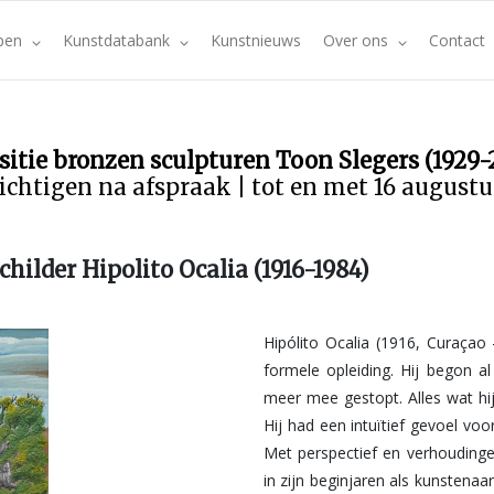
pen
Kunstdatabank
Kunstnieuws
Over ons
Contact
sitie bronzen sculpturen Toon Slegers (1929-
ichtigen na afspraak | tot en met 16 august
schilder Hipolito Ocalia (1916-1984)
Hipólito Ocalia (1916, Curaçao
formele opleiding. Hij begon al
meer mee gestopt. Alles wat hij 
Hij had een intuïtief gevoel vo
Met perspectief en verhouding
in zijn beginjaren als kunstenaa