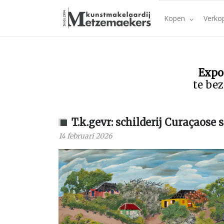
Kopen
Verko
Expo
te bez
T.k.gevr: schilderij Curaçaose 
14 februari 2026