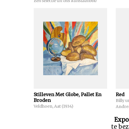
Een selectie uit ons kunstaanbod
Stilleven Met Globe, Pallet En
Red
Broden
Billy 
Veldhoen, Aat (1934)
Andrea
Expo
te bez