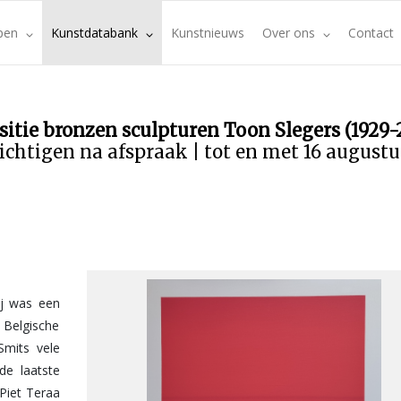
pen
Kunstdatabank
Kunstnieuws
Over ons
Contact
sitie bronzen sculpturen Toon Slegers (1929-
ichtigen na afspraak | tot en met 16 august
ij was een
t Belgische
mits vele
de laatste
 Piet Teraa