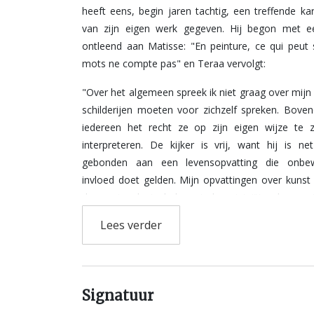
heeft eens, begin jaren tachtig, een treffende kar
van zijn eigen werk gegeven. Hij begon met e
ontleend aan Matisse: "En peinture, ce qui peut 
mots ne compte pas" en Teraa vervolgt:
"Over het algemeen spreek ik niet graag over mijn
schilderijen moeten voor zichzelf spreken. Boven
iedereen het recht ze op zijn eigen wijze te 
interpreteren. De kijker is vrij, want hij is net
gebonden aan een levensopvatting die onbe
invloed doet gelden. Mijn opvattingen over kunst
de eerste plaats beheerst door intuïtie, deze o
onberekenbare meesteres, die de spot drijft met
Lees verder
rede. De ruimte, een abstract begrip, voel ik op een
manier aan, hetgeen niets te maken heef
waarnemen van lengte, breedte en diepte. Met
intuïtie breng ik altijd licht en ruimte met elkaar 
Signatuur
De werking van het licht brengt mijn zienswijze o