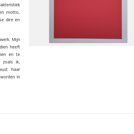
akteristiek
en motto,
se dire en
 werk. Mijn
dien heeft
zien en te
 zoals ik,
wust haar
 worden in
ntrouwe en
 logica en
 intuïtieve
t met het
 diezelfde
in verband.
p de ruimte