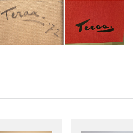
mijn kunst,
 picturaal
actor van
r statisch
e elementen
e associeer
gen die we
e momenten
 en ruimte
gspunt; ik
rk ook iets
tschappij,
even in het
elding van
zintuigen
 druk niet
f ik wil of