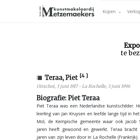
Kopen
Verko
Expo
te bez
[4 ]
Teraa, Piet
Oirschot
,
3 juni 1917
-
La Rochelle
,
3 juni 1996
Biografie: Piet Teraa
Piet Teraa was een Nederlandse kunstschilder. H
leerling van Jan Kruysen en leefde lange tijd in he
Mol, de Kempische gemeente waar ook Jacob S
jaren heeft gewoond en gewerkt. Teraa bracht 
jaren van zijn leven door in La Rochelle (Frankrijk).