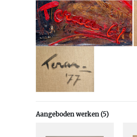
tot uiting. Het licht is het essentiële element van 
die het ruimtegevoel tot onderwerp heeft. Uit
oogpunt functioneert het licht dus als een f
dynamische spanning in een ruimte die alleen maa
kan zijn. Het licht, de ruimte en de stilte: al dez
fascineren me. Dat komt waarschijnlijk omdat ik z
met zuiverheid, rust, geluk en vrede. Ervarin
nauwelijks kennen, maar waar we in onze best
wel naar verlangen. Deze verwantschap van licht
met de ideale toestand is voor mij geen uitgan
ervaar haar achteraf. In ieder geval drukt mijn we
uit van mijn gevoel van verbondenheid met de maa
evenals alles wat mij in het dagelijks leven, in het l
algemeen boeit. Hetgeen ik maak, is geen verbe
een waarneembaar gegeven dat zich aan mijn 
Aangeboden werken (5)
voordoet. De oorsprong komt van binnenuit. Ik
alleen uit wat ik weet of wil, maar ook wat ik ben -o
niet. Er is geen plaats voor leugens."