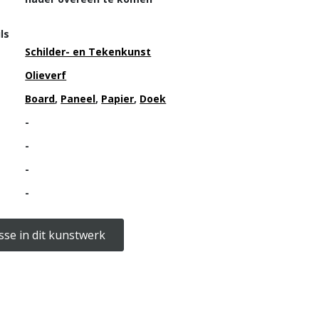
ls
Schilder- en Tekenkunst
Olieverf
Board
,
Paneel
,
Papier
,
Doek
-
-
-
-
sse in dit kunstwerk