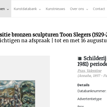
pen
Kunstdatabank
Kunstnieuws
Over ons
Contact
sitie bronzen sculpturen Toon Slegers (1929-
ichtigen na afspraak | tot en met 16 august
Schilderi
1981) period
Prax, Valentine
(
Annaba
,
1897
-
Pa
Details
Databanknummer:
Advertentietype
Prijs