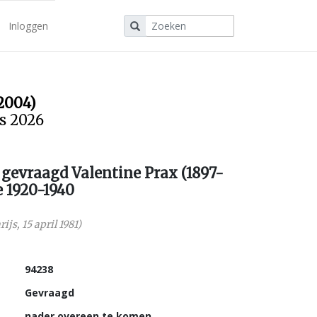
Inloggen
2004)
us 2026
j gevraagd Valentine Prax (1897-
e 1920-1940
rijs
,
15 april 1981
)
94238
Gevraagd
nader overeen te komen