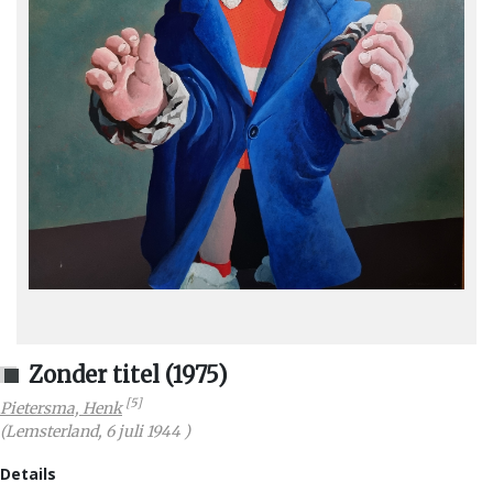
Zonder titel (1975)
[5]
Pietersma, Henk
(
Lemsterland
,
6 juli 1944
)
Details