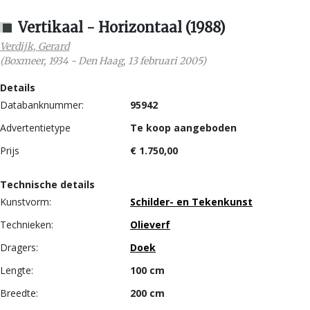
Vertikaal - Horizontaal (1988)
Verdijk, Gerard
(
Boxmeer
,
1934
-
Den Haag
,
13 februari 2005
)
Details
Databanknummer:
95942
Advertentietype
Te koop aangeboden
Prijs
€ 1.750,00
Technische details
Kunstvorm:
Schilder- en Tekenkunst
Technieken:
Olieverf
Dragers:
Doek
Lengte:
100 cm
Breedte:
200 cm