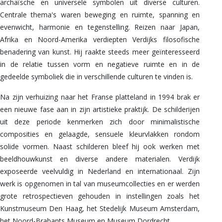
archaïsche en universele symbolen uit diverse culturen.
Centrale thema's waren beweging en ruimte, spanning en
evenwicht, harmonie en tegenstelling. Reizen naar Japan,
Afrika en Noord-Amerika verdiepten Verdijks filosofische
benadering van kunst. Hij raakte steeds meer geïnteresseerd
in de relatie tussen vorm en negatieve ruimte en in de
gedeelde symboliek die in verschillende culturen te vinden is.
Na zijn verhuizing naar het Franse platteland in 1994 brak er
een nieuwe fase aan in zijn artistieke praktijk. De schilderijen
uit deze periode kenmerken zich door minimalistische
composities en gelaagde, sensuele kleurvlakken rondom
solide vormen. Naast schilderen bleef hij ook werken met
beeldhouwkunst en diverse andere materialen. Verdijk
exposeerde veelvuldig in Nederland en internationaal. Zijn
werk is opgenomen in tal van museumcollecties en er werden
grote retrospectieven gehouden in instellingen zoals het
Kunstmuseum Den Haag, het Stedelijk Museum Amsterdam,
het Noord-Brabants Museum en Museum Dordrecht.