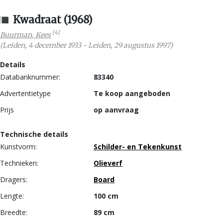
Kwadraat (1968)
[4]
Buurman, Kees
(
Leiden
,
4 december 1933
-
Leiden
,
29 augustus 1997
)
Details
Databanknummer:
83340
Advertentietype
Te koop aangeboden
Prijs
op aanvraag
Technische details
Kunstvorm:
Schilder- en Tekenkunst
Technieken:
Olieverf
Dragers:
Board
Lengte:
100 cm
Breedte:
89 cm