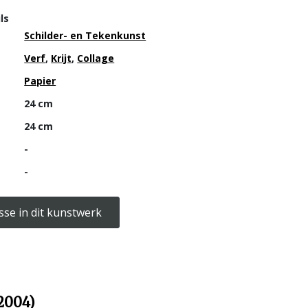
ls
Schilder- en Tekenkunst
Verf
,
Krijt
,
Collage
Papier
24 cm
24 cm
-
-
sse in dit kunstwerk
2004)