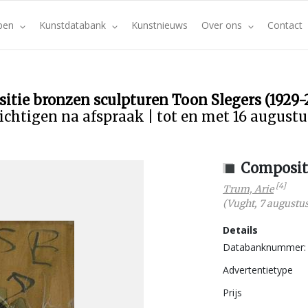
pen
Kunstdatabank
Kunstnieuws
Over ons
Contact
sitie bronzen sculpturen Toon Slegers (1929-
ichtigen na afspraak | tot en met 16 august
Composit
[4]
Trum, Arie
(
Vught
,
7 augustus
Details
Databanknummer:
Advertentietype
Prijs