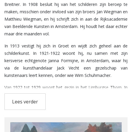
Breitner. In 1908 besluit hij van het schilderen zijn beroep te
maken, misschien onder invloed van zijn broers Jan Wiegman en
Matthieu Wiegman, en hij schrijft zich in aan de Rijksacademie
van Beeldende Kunsten in Amsterdam. Hij houdt het daar echter
maar drie maanden vol.
In 1913 vestigt hij zich in Groet en wijdt zich geheel aan de
schilderkunst. In 1921-1922 woont hij, nu samen met zijn
kersverse echtgenote Janna Formijne, in Amsterdam, waar hij
via de kunsthandelaar Jack Vecht een gezelschap van
kunstenaars leert kennen, onder wie Wim Schuhmacher.
Van 1922 tot 1929 woont het gezin in het Limburgse Thorn. In
die periode ontstaat een levenslange en vruchtbare vriendschap
Lees verder
met Hendrik Wiegersma en zijn vrouw Nel Daniëls. Ook met
Constant Permeke voelt Wiegman een verwantschap in de
keuze van zijn onderwerpen, kleurgebruik en schilderstijl. In
Thorn maakt hij vele houtsneden, hij snijdt poppen voor de
kinderen Wiegersma en begint te beeldhouwen.