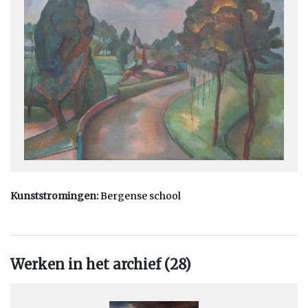
In 1929 gaan zij weer naar Noord-Holland en in 1938 betrekken
zij een woning met een ruim atelier in Groet. Hij wordt wel
gerekend tot de Bergense School. Vanaf 1932 is Piet Wiegman
ook werkzaam als ceramist. Gedurende de oorlogsperiode kan
Wiegman niet werken maar na 1945 en ondanks de opkomst
van de Cobra-beweging, herstelt hij zich. Een hartaanval in 1950
maakt hem echter het schilderen onmogelijk en beperkt zijn
energie en concentratie. Hij beleeft nog een belangrijk
hoogtepunt in 1950; ter gelegenheid van zijn 65ste verjaardag is
er een overzichtstentoonstelling in het Prinsenhof te Delft.
Kunststromingen:
Bergense school
Werken in het archief (28)