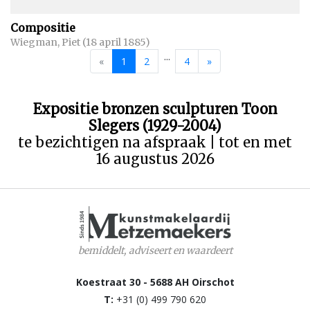
Compositie
Wiegman, Piet (18 april 1885)
...
«
1
2
4
»
Expositie bronzen sculpturen Toon
Slegers (1929-2004)
te bezichtigen na afspraak | tot en met
16 augustus 2026
bemiddelt, adviseert en waardeert
Koestraat 30 - 5688 AH Oirschot
T:
+31 (0) 499 790 620