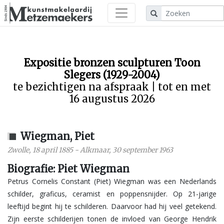
Expositie bronzen sculpturen Toon
Slegers (1929-2004)
te bezichtigen na afspraak | tot en met
16 augustus 2026
Wiegman, Piet
Zwolle
,
18 april 1885
-
Alkmaar
,
30 september 1963
Biografie: Piet Wiegman
Petrus Cornelis Constant (Piet) Wiegman was een Nederlands
schilder, graficus, ceramist en poppensnijder. Op 21-jarige
leeftijd begint hij te schilderen. Daarvoor had hij veel getekend.
Zijn eerste schilderijen tonen de invloed van George Hendrik