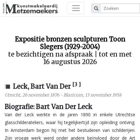
Expositie bronzen sculpturen Toon
Slegers (1929-2004)
te bezichtigen na afspraak | tot en met
16 augustus 2026
[3 ]
Leck, Bart Van Der
Utrecht
,
26 november 1876
-
Blaricum
,
13 november 1958
Biografie: Bart Van Der Leck
Van der Leck werkte in de jaren 1890 in enkele Utrechtse
glasschilderateliers, waar hij tegelijkertijd zijn opleiding ontving.
In Amsterdam begon hij met het bestuderen van schilderijen.
Zijn vroege werk werd onder andere beïnvloed door de Art