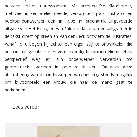
nouveau en het Impressionisme. Met architect Piet Klaarhamer,
met wie hij een atelier deelde, verzorgde hij als illustrator en
boekbandontwerper een in 1905 in steendruk uitgevoerde
uitgave van Het Hooglied van Salomo. Klaarhamer kalligrafeerde
de tekst direct op steen en Van der Leck ontwierp de illustraties.
Vanaf 1910 begon hij echter een eigen stijl te ontwikkelen die
bestond uit gestileerde en vereenvoudigde vormen. Hierin liet hij
perspectief weg en zijn onderwerpen verwerden tot
geometrische vormen in primaire kleuren. Ondanks deze
abstrahering van de onderwerpen was het nog steeds mogelijk
om bijvoorbeeld een vrouw die naar de markt gaat te
herkennen.
In Nederland was er in de jaren van de Eerste Wereldoorlog een
Lees verder
groepje kunstenaars bezig met (geometrische) abstracte,
waaronder Piet Mondriaan en Theo van Doesburg. Deze waren
daarom erg geïnteresseerd in het werk van Van der Leck. In
1916 ontmoette Van der Leck Mondriaan voor het eerst en in