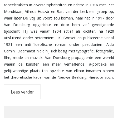
toneelstukken in diverse tijdschriften en richtte in 1916 met Piet
Mondriaan, Vilmos Huszàr en Bart van der Leck een groep op,
waar later De Stijl uit voort zou komen, naar het in 1917 door
Van Doesburg opgerichte en door hem zelf geredigeerde
tijdschrift. Hij was vanaf 1904 actief als dichter, na 1920
uitsluitend onder heteroniem I.K. Bonset en publiceerde vanaf
1921 een anti-filosofische roman onder pseudoniem Aldo
Camini. Daarnaast hield hij zich bezig met typografie, fotografie,
film, mode en muziek. Van Doesburg propageerde een wereld
waarin de kunsten een meer verheffende, a-politieke en
gelijkwaardige plaats ten opzichte van elkaar innamen binnen
het theoretische kader van de Nieuwe Beelding. Hiervoor zocht
hij aansluiting bij de internationale avant-garde. Vlak voor zijn
dood vestigde hij zich als architect in Meudon.
Lees verder
Van Doesburg was het zevende en laatste kind van de Duitse
fotograaf Wilhelm Küpper en zijn vrouw Henrietta Margadant.
Eigenlijk was hij een ongewenst kind, omdat zijn vader op dat