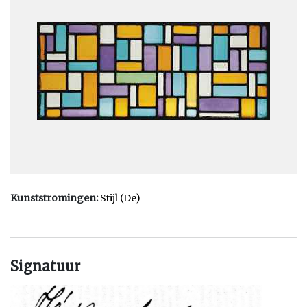
moment nauwelijks in het onderhoud van zijn gezin kon
voorzien. Een jaar na Emiles geboorte ging het fotoatelier van
zijn vader failliet en vertrok hij naar Duitsland. In september
1884 ging het resterende gezin bij de horlogemaker Theodorus
Doesburg in Amsterdam wonen. Pas nadat Wilhelm Küpper in
1892 in Lindenhöhe bij Keulen overleed, hertrouwde zijn moeder
in juli 1893 met Theodorus Doesburg.
Op de lagere school was Emile een lastige leerling. Omdat hij
niets anders wilde doen dan lezen, werd hij van school gestuurd.
Middelbaar onderwijs of een vervolgopleiding heeft hij nooit
voltooid. Wel bezocht hij korte tijd de School voor Vocale en
Kunststromingen:
Stijl (De)
Dramatische Kunst van Cateau Esser in Amsterdam, maar het
verlangen groeide om schilder en/of schrijver te worden. Zijn
eerste schilderkunstige probeersels dateren van 1899 en
omstreeks 1902-1903 volgde hij enkele schilderlessen van de
Signatuur
schilder Adri Grootens. Verder bleef hij zijn leven lang autodidact.
Zijn eerste werk signeerde hij met de naam van zijn stiefvader: