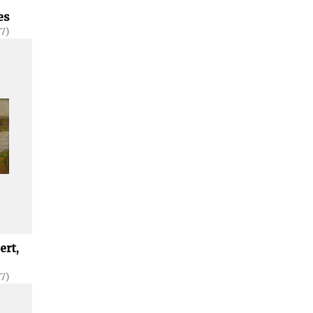
es
87)
ert,
87)