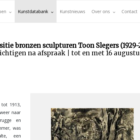
pen
Kunstdatabank
Kunstnieuws
Over ons
Contact
sitie bronzen sculpturen Toon Slegers (1929-
ichtigen na afspraak | tot en met 16 august
tot 1913,
 weer naar
Brugge en
ammer, was
lte, een