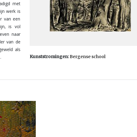
nadigd met
jn werk is
ar van een
jn, is vol
reven naar
der van de
geweld als
Kunststromingen:
Bergense school
.