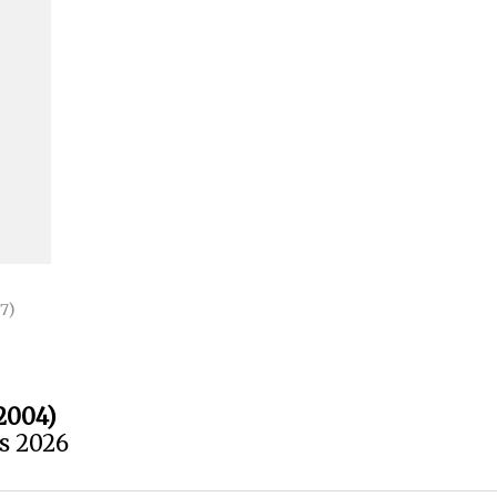
87)
2004)
us 2026