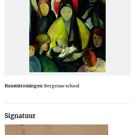
Het werk van Else Berg heeft iets kubistisch en vertoont tevens
invloeden van het luminisme. Ze wordt wel gerekend tot de
Bergense School - een stroming die gekenmerkt wordt door
figuratie met kubistische invloeden en een expressionistische
toets in donkere tinten.
Ze schilderde dorpsgezichten, figuurvoorstellingen, industriële
landschappen, landschappen, naaktfiguren, portretten en
stillevens. Naast schilderijen maakte ze ook boekomslagen en
illustraties.
Kunststromingen:
Bergense school
Signatuur