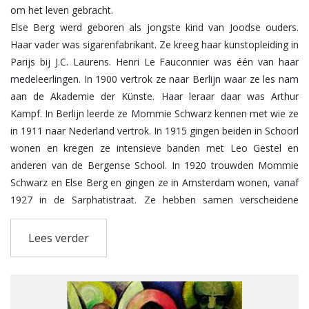
om het leven gebracht.
Else Berg werd geboren als jongste kind van Joodse ouders.
Haar vader was sigarenfabrikant. Ze kreeg haar kunstopleiding in
Parijs bij J.C. Laurens. Henri Le Fauconnier was één van haar
medeleerlingen. In 1900 vertrok ze naar Berlijn waar ze les nam
aan de Akademie der Künste. Haar leraar daar was Arthur
Kampf. In Berlijn leerde ze Mommie Schwarz kennen met wie ze
in 1911 naar Nederland vertrok. In 1915 gingen beiden in Schoorl
wonen en kregen ze intensieve banden met Leo Gestel en
anderen van de Bergense School. In 1920 trouwden Mommie
Schwarz en Else Berg en gingen ze in Amsterdam wonen, vanaf
1927 in de Sarphatistraat. Ze hebben samen verscheidene
kunstreizen gemaakt, o.a. naar Mallorca, het toenmalige
Joegoslavië, Turkije en Spanje. Na het begin van de Tweede
Lees verder
Wereldoorlog weigerden ze onder te duiken en de Jodenster te
dragen. Ze zijn via Westerbork gedeporteerd naar Auschwitz.
Direct na aankomst zijn ze op 19 november 1942 gedood.