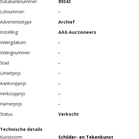
Databanknummer:
89343
Lotnummer:
-
Advertentietype
Archief
Instelling:
AAG Auctioneers
Veilingdatum:
-
Veilingnummer:
-
Stad
-
Limietprijs
-
Aankoopprijs
-
Verkoopprijs
-
Hamerprijs
-
Status
Verkocht
Technische details
Kunstvorm:
Schilder- en Tekenkunst