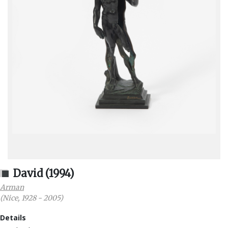
David (1994)
Arman
(
Nice
,
1928
-
2005
)
Details