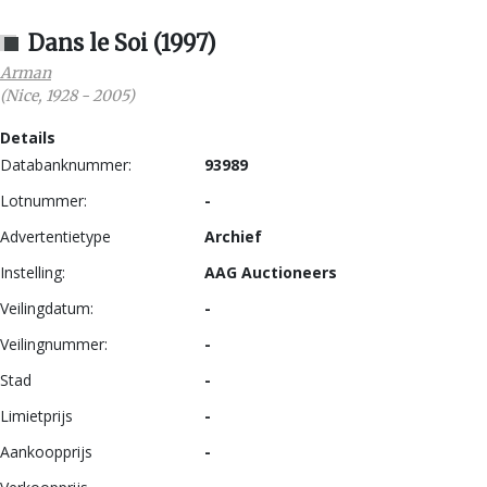
Dans le Soi (1997)
Arman
(
Nice
,
1928
-
2005
)
Details
Databanknummer:
93989
Lotnummer:
-
Advertentietype
Archief
Instelling:
AAG Auctioneers
Veilingdatum:
-
Veilingnummer:
-
Stad
-
Limietprijs
-
Aankoopprijs
-