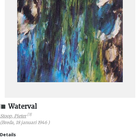
Waterval
[3]
Stoop, Pieter
(
Breda
,
18 januari 1946
)
Details