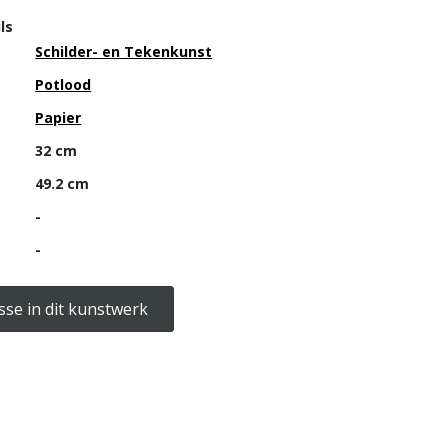
ls
Schilder- en Tekenkunst
Potlood
Papier
32 cm
49.2 cm
-
-
sse in dit kunstwerk