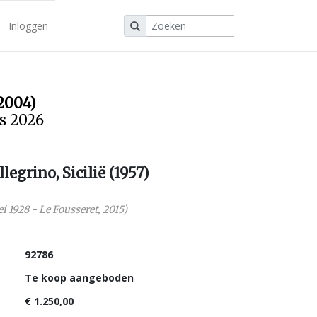
Inloggen
2004)
us 2026
egrino, Sicilië (1957)
i 1928
-
Le Fousseret
,
2015
)
92786
Te koop aangeboden
€ 1.250,00