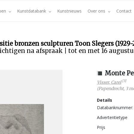
pen
Kunstdatabank
Kunstnieuws
Over ons
Contact
sitie bronzen sculpturen Toon Slegers (1929-
ichtigen na afspraak | tot en met 16 august
Monte Pell
[3]
Visser, Carel
(
Papendrecht
,
3 me
Details
Databanknummer:
Advertentietype
Prijs