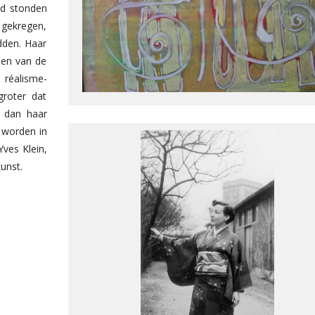
nd stonden
gekregen,
dden. Haar
een van de
réalisme-
groter dat
 dan haar
 worden in
ves Klein,
kunst.
s haar man
 vader was
familie 40
ool aan de
egon ze te
pelaëre in
pelaëre had