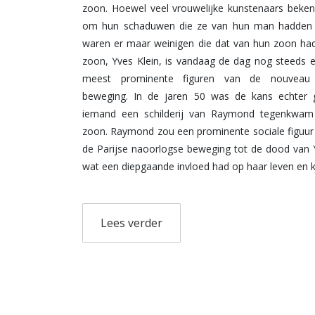
zoon. Hoewel veel vrouwelijke kunstenaars beke
om hun schaduwen die ze van hun man hadden 
waren er maar weinigen die dat van hun zoon ha
zoon, Yves Klein, is vandaag de dag nog steeds 
meest prominente figuren van de nouveau 
beweging. In de jaren 50 was de kans echter 
iemand een schilderij van Raymond tegenkwam
zoon. Raymond zou een prominente sociale figuur
de Parijse naoorlogse beweging tot de dood van Y
wat een diepgaande invloed had op haar leven en 
Raymond werd geboren in Zuid-Frankrijk. Net al
werd ze geboren in een middenklassegezin. Haar
Lees verder
apotheker en eigenaar van een apotheek die de 
jaar lang in bezit had. Ze ging naar een kostsch
Blanche de Castille in Nice. Tijdens haar jeugd b
schilderen in het atelier van Alexandre Stop
Cagnes-sur-Mer. Haar tijd in het atelier van Stop