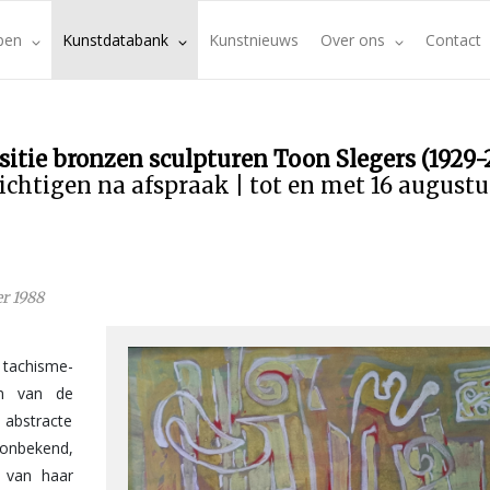
pen
Kunstdatabank
Kunstnieuws
Over ons
Contact
sitie bronzen sculpturen Toon Slegers (1929-
ichtigen na afspraak | tot en met 16 august
r 1988
 tachisme-
n van de
abstracte
 onbekend,
 van haar