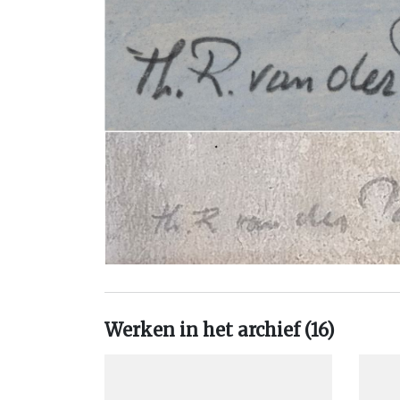
gerekend tot de tweede generatie van de 'Gro
figuratieve abstractie'. Dierenfiguren zijn vaak he
van haar werk geweest. Aanvankelijk benadruk
wezen van het uitgebeelde dier; later beeldde zij h
wel af in een bepaalde activiteit, zoals in het b
dansende beer.
De kunstenares zette op haar 82e een punt ac
beeldhouwcarrière. In 2013 overleed ze 
de Plantage Muidergracht in Amsterdam op 88-jarig
Ze is begraven op kerkhof De Nieuwe Ooster.
Werken in het archief (16)