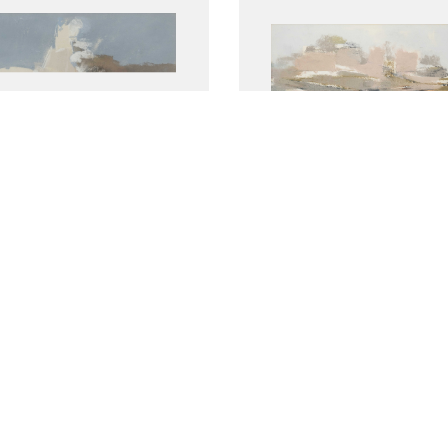
chap (1993)
Vergezicht
Théresia van der (27
Pant, Théresia van der (27
ber 1924)
november 1924)