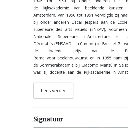
1946 tot 1950 bij onder anderen Piet E
de Rijksakademie van beeldende kunsten,
Amsterdam. Van 1950 tot 1951 vervolgde zij haar
bij onder anderen Oscar Jespers aan de École
supérieure des arts visuels (ENSAV), voorhee
Nationale Supérieure d'Architecture et 
Décoratifs (ENSAAD - la Cambre) in Brussel. Zij w
de tweede prijs van de P
Rome voor beeldhouwkunst en in 1955 nam zij
de Sommerakademie bij Giacomo Manzù in Salzb
was zij docente aan de Rijksacademie in Ams
heeft zij zich, zonder het door haar gewenste resu
beijverd voor het behoud van de Rijks
Lees verder
als universitair instituut in plaats
huidige postdoctorale instituut. Het Frans Hals
Haarlem heeft een aantal tekeningen van Van der 
collectie.
Signatuur
De stijl van Van der Pant is figuratief en zij 