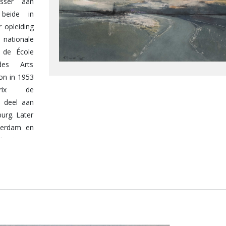
sser aan
 beide in
 opleiding
 nationale
n de École
des Arts
on in 1953
rix de
 deel aan
urg. Later
terdam en
ltaat, zeer
academie
 van het
 Museum in
Pant in de
kan worden