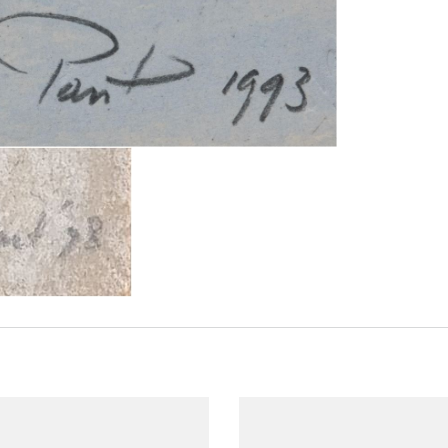
ep van de
t onderwerp
te zij het
et dier ook
eeld van de
hter haar
thuis aan
e leeftijd.