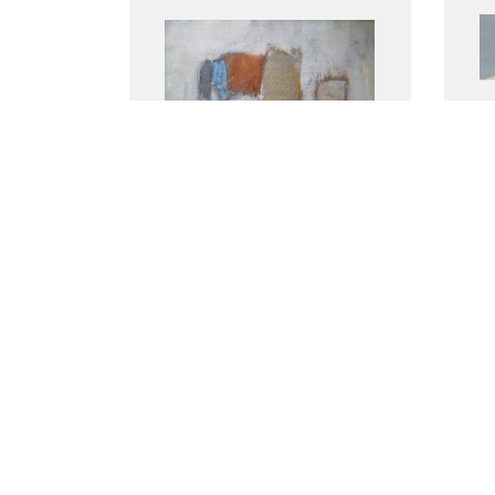
Zonder titel (1978)
Lands
Pant, Théresia van der (27
Pant, 
november 1924)
novem