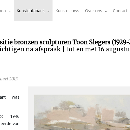
pen
Kunstdatabank
Kunstnieuws
Over ons
Contact
sitie bronzen sculpturen Toon Slegers (1929-
ichtigen na afspraak | tot en met 16 august
ruari 2013
Pant was
ot 1946
deerde van