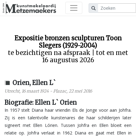
Expositie bronzen sculpturen Toon
Slegers (1929-2004)
te bezichtigen na afspraak | tot en met
16 augustus 2026
Orien, Ellen L`
Utrecht
,
16 maart 1924
-
Plazac
,
22 mei 2016
Biografie: Ellen L` Orien
In 1957 stelt Diana haar vriendin Els de Jonge voor aan Johfra.
Zij is een talentvolle kunstenares die haar schilderijen later
signeert met Ellen Lórien. Tussen Johfra en Ellen bloeit een
relatie op. Johfra verlaat in 1962 Diana en gaat met Ellen in