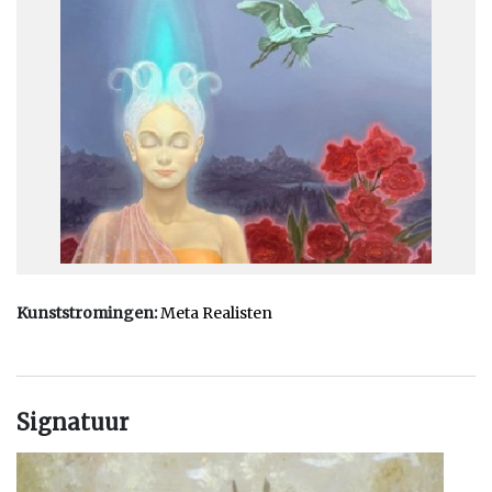
vragen. Hij gebruikt hiervoor de achternaam van zijn moeder.
Nadat in 1970 eindelijk de scheiding met Diana Vandenberg een
feit is, treden Johfra en Ellen op 11 mei 1973 in het huwelijk.
Begin zeventiger jaren gaan Johfra en Ellen weer in Nederland
exposeren. In 1971 lopen ze daar de kunstcriticus Hein
Steehouwer tegen het lijf. Mede door toedoen van Steehouwer
ontstaat in 1973 de groep De 7 metarealisten, waarvan Johfra
en Ellen deel gaan uitmaken. In 1974 en 1975 vinden zeer
succesvolle groepsexposities plaats.
Op zoek naar een minder woeste woonomgeving komen Johfra
Kunststromingen:
Meta Realisten
en Ellen in de Dordogne terecht. Ze passeren het plaatsje Le
Moustier en komen langs La Roque-Saint-Christophe. Beiden
voelen zich direct thuis in deze streek en vinden niet ver van hier
een oude watermolen, Moulin du Peuch, die ze besluiten te
Signatuur
kopen. Het is aan het riviertje Le Vimont tussen de dorpen
Plazac en Fleurac.