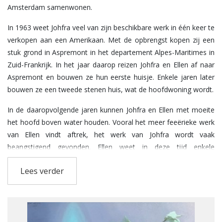
Amsterdam samenwonen.
In 1963 weet Johfra veel van zijn beschikbare werk in één keer te
verkopen aan een Amerikaan. Met de opbrengst kopen zij een
stuk grond in Aspremont in het departement Alpes-Maritimes in
Zuid-Frankrijk. In het jaar daarop reizen Johfra en Ellen af naar
Aspremont en bouwen ze hun eerste huisje. Enkele jaren later
bouwen ze een tweede stenen huis, wat de hoofdwoning wordt.
In de daaropvolgende jaren kunnen Johfra en Ellen met moeite
het hoofd boven water houden. Vooral het meer feeërieke werk
van Ellen vindt aftrek, het werk van Johfra wordt vaak
beangstigend gevonden. Ellen weet in deze tijd enkele
topstukken uit haar penselen te toveren. Het contact met
Lees verder
galeriehouders verloopt niet altijd even soepel. Ze moeten goed
op hun hoede zijn om niet beduveld te worden.
Gedurende enkele jaren signeert Johfra zijn werk met Johfra
Bosschart, ondermeer omdat de Fransen naar een achternaam