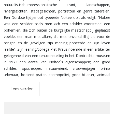
naturalistisch-impressionistische trant, landschappen,
riviergezichten, stadsgezichten, portretten en genre taferelen.
Een Dordtse tijdgenoot typeerde Noltee ooit als volgt; "Noltee
was een schilder zoals men zich een schilder voorstelde: een
bohemien, die zich buiten de burgelijke maatschappij geplaatst
voelde, een man met allure, die met onverschilligheid voor de
tongen en de gevolgen zijn mening poneerde en zijn leven
leefde". Zijn leerling/collega Piet Kraus noemde in een artikel ter
gelegenheid van een tentoonstelling in het Dordrechts museum
in 1973 een aantal van Noltee`s eigenschappen; een goed
schilder, opschepper, natuurvriend, vrouwenjager, prima
tekenaar, boeiend prater, cosmopoliet, goed biljarter, animaal
talent, egoist, aardige visser, lolmaker, ernstige zwarte-
toonschilder, clochard, dandy en een eenzaam mens zonder
Lees verder
mensenkennis. Volgens Kraus was dat allemaal waar. Op 12
jarige leeftijd wordt Noltee toegelaten tot tot het eerste
studiejaar van de afdeling teken-en schilderkunst aan de Haagse
Academie van Beeldende Kunsten. Hij noemt zich dan al van