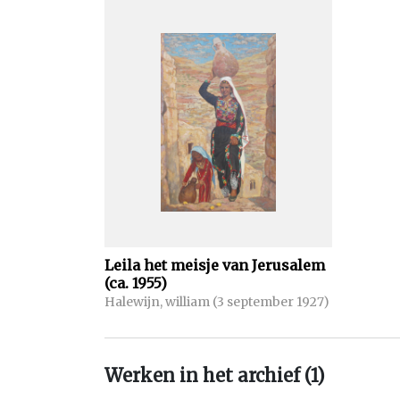
gehouden worden in "De Witte kerk" in het ce
Noordwijkerhout. Ook deze is tot nu toe niet door
Leila het meisje van Jerusalem
(ca. 1955)
Halewijn, william (3 september 1927)
Werken in het archief (1)