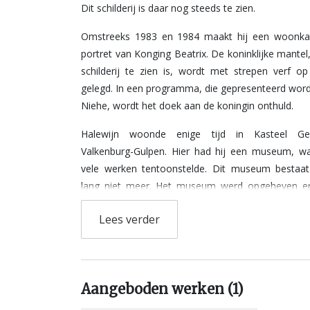
Dit schilderij is daar nog steeds te zien.
Omstreeks 1983 en 1984 maakt hij een woonk
portret van Konging Beatrix. De koninklijke mantel,
schilderij te zien is, wordt met strepen verf o
gelegd. In een programma, die gepresenteerd word
Niehe, wordt het doek aan de koningin onthuld.
Halewijn woonde enige tijd in Kasteel G
Valkenburg-Gulpen. Hier had hij een museum, waa
vele werken tentoonstelde. Dit museum bestaat
lang niet meer. Het museum werd opgeheven en
vertrok voor enkele jaren naar Amerika. In Noordw
Lees verder
waar hij tot z'n dood woonde, wordt geijver
oprichting van een William Halewijn Museum
moeten komen in enkele gebouwen van de Sint 
voormalige inrichting voor geestelijk gehandicapt
Aangeboden werken (1)
echter financiële problemen die hiervoor eers
moeten worden. In maart 2008 zou er daarom een