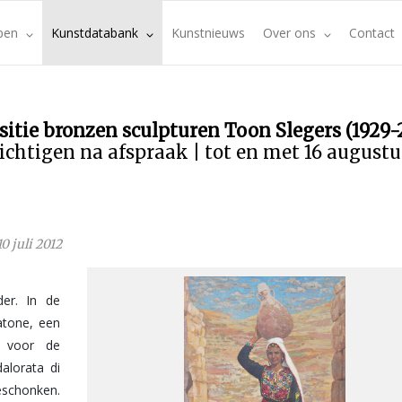
pen
Kunstdatabank
Kunstnieuws
Over ons
Contact
sitie bronzen sculpturen Toon Slegers (1929-
ichtigen na afspraak | tot en met 16 august
10 juli 2012
der. In de
atone, een
k voor de
dalorata di
eschonken.