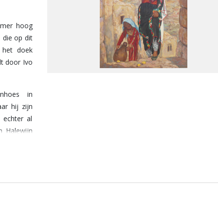
amer hoog
 die op dit
p het doek
t door Ivo
enhoes in
r hij zijn
 echter al
 Halewijn
ijkerhout,
d voor de
. Dit zou
Bavo, een
en. Er zijn
t opgelost
 expositie