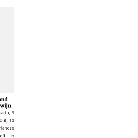
land
ewijn
karta, 3
out, 10
landse
eft in