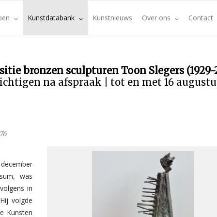
pen
Kunstdatabank
Kunstnieuws
Over ons
Contact
sitie bronzen sculpturen Toon Slegers (1929-
ichtigen na afspraak | tot en met 16 august
76
8 december
ssum, was
volgens in
Hij volgde
de Kunsten