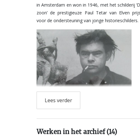
in Amsterdam en won in 1946, met het schilderij ‘
zoon’ de prestigieuze Paul Tetar van Elven prij
voor de ondersteuning van jonge historieschilders.
Lees verder
Werken in het archief (14)
Hij vertrok in dat zelfde jaar naar Frankrijk w
gelegenheid kreeg om zijn artistieke gaven 