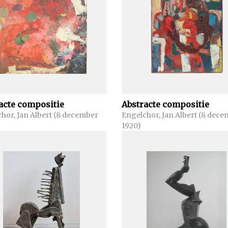
 voor een
raheerde
racieuze,
ok in deze
assie voor
og gebruik
dig ook in
enlopende
acte compositie
Abstracte compositie
afgegoten.
hor, Jan Albert (8 december
Engelchor, Jan Albert (8 dec
 machines
1920)
terken.
or kan men
l op het
blijkt hij
 finesses
de diverse