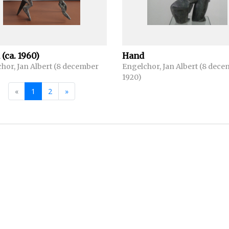
hes waarin
wisselende
es, bestemd
ten uit te
 (ca. 1960)
Hand
hor, Jan Albert (8 december
Engelchor, Jan Albert (8 dec
1920)
eëxposeerd
«
1
2
»
 Nederland
laars zijn