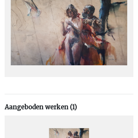
zeildoek en tentzeil. Het is die ondergrond dat al een verhaal in
zich draagt en waarop hij met weinig verf aquarelleert. Drukker
is een eigentijdse romanticus en weet door zijn psychologische
zoektocht meeslepend te zijn en te ontroeren. In Drukkers werk
liggen schoonheid en verval naast elkaar.
Vaak werkt Sam Drukker in series, zoals de serie schilderijen
Boksers, Dragers, Ophelia en de serie tekeningen Getekende
liefde. Met zijn serie schilderijen Minje, tien Joodse mannen die
als volwassen mannen de oorlog hebben meegemaakt, heeft
Sam een bijna verdwenen generatie een gezicht gegeven. Het
project is een eerbetoon aan de Joodse traditie en aan de
overleving. De Minje schilderijen en tekeningen zijn opgenomen
in de collectie van het Joods Historisch Museum Amsterdam.
Aangeboden werken (1)
Met regelmaat werkt hij samen met mensen uit de literatuur.
Met Arnon Grunberg maakte hij de lithomap Voor het
Nageslacht en de serie tekeningen East Bergholt naar het
gelijknamige boek van Marcel Möring. In het cahier Schedels zijn