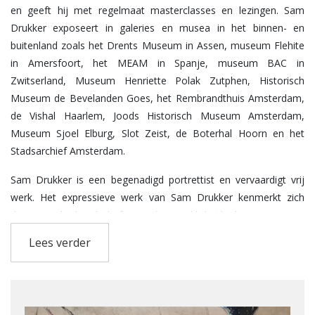
en geeft hij met regelmaat masterclasses en lezingen. Sam
Drukker exposeert in galeries en musea in het binnen- en
buitenland zoals het Drents Museum in Assen, museum Flehite
in Amersfoort, het MEAM in Spanje, museum BAC in
Zwitserland, Museum Henriette Polak Zutphen, Historisch
Museum de Bevelanden Goes, het Rembrandthuis Amsterdam,
de Vishal Haarlem, Joods Historisch Museum Amsterdam,
Museum Sjoel Elburg, Slot Zeist, de Boterhal Hoorn en het
Stadsarchief Amsterdam.
Sam Drukker is een begenadigd portrettist en vervaardigt vrij
werk. Het expressieve werk van Sam Drukker kenmerkt zich
door een vlot handschrift, een theatraal licht/donker contrast en
intens kleurgebruik. Vrijwel elk werk van Sam Drukker toont de
Lees verder
menselijke figuur en telkens spreekt daaruit de intensiteit
waarmee hij karakter, gebaar, emotie en interactie heeft willen
treffen. Al Drukker’s werk is geschilderd op oud gebruikt
materiaal zoals op straat gevonden houten paneeltjes of