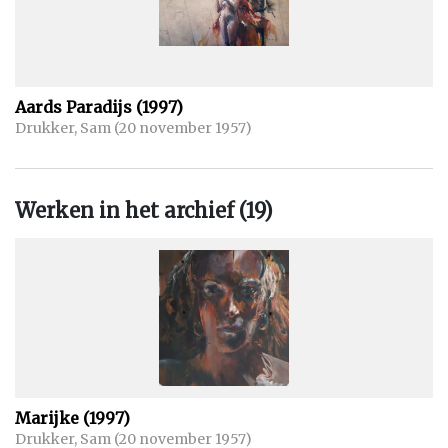
de schilderijen Schedels opgenomen met daarin gedichten van
onder andere Rutger Kopland, C.O. Jellema en Marjoleine de
Vos. Mirjam Rotenstreich schreef het boekje Natan geinspireerd
op de tekeningen van haar vader die Sam maakte voor de serie
Aards Paradijs (1997)
Minje.
Drukker, Sam (20 november 1957)
Werken in het archief (19)
Marijke (1997)
Drukker, Sam (20 november 1957)