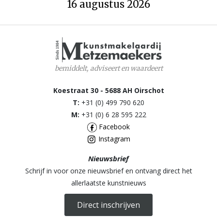
16 augustus 2026
Abattucci was lid van de “Société des Aquaforistes Belges” en
publiceerde grafisch werk in de albums die deze kring uitgaf. Hij
vervaardigde ook ex-libris, onder andere een voor Sander
Pierron.
bemiddelt, adviseert en waardeert
Koestraat 30 - 5688 AH Oirschot
T:
+31 (0) 499 790 620
M:
+31 (0) 6 28 595 222
Facebook
Instagram
Nieuwsbrief
Schrijf in voor onze nieuwsbrief en ontvang direct het
allerlaatste kunstnieuws
Direct inschrijven