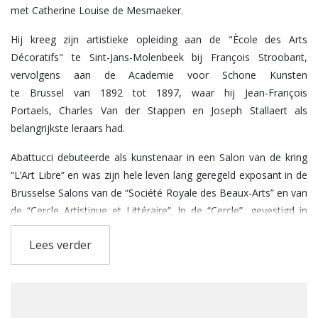
met Catherine Louise de Mesmaeker.
Hij kreeg zijn artistieke opleiding aan de "Ècole des Arts
Décoratifs" te Sint-Jans-Molenbeek bij François Stroobant,
vervolgens aan de Academie voor Schone Kunsten
te Brussel van 1892 tot 1897, waar hij Jean-François
Portaels, Charles Van der Stappen en Joseph Stallaert als
belangrijkste leraars had.
Abattucci debuteerde als kunstenaar in een Salon van de kring
“L’Art Libre” en was zijn hele leven lang geregeld exposant in de
Brusselse Salons van de “Société Royale des Beaux-Arts” en van
de “Cercle Artistique et Littéraire”. In de “Cercle”, gevestigd in
de Waux-Hall aan de Wetstraat, exposeerde hij individueel in
Lees verder
1921 en 1935. In 1912 was hij er al in een
tweemanstentoonstelling samen met Emile Jacques en in 1924
exposeerde hij er in een ruimer verband samen met Eric
Wansart, Pros De Wit, Jenny Montigny en Henriëte Bossché. Hij
had ook enkele eenmanstentoonstellingen in de galerijen