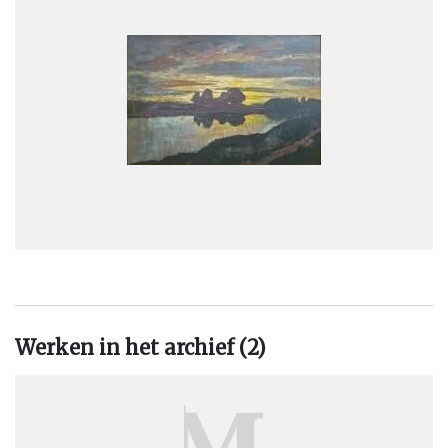
“Toison d’Or” en “Studio” (1922). In de “Studio” was hij ook
vertegenwoordigd tijdens het Herfstsalon 1920 waar hij toen
exposeerde met collegas als Firmin Baes, Henri Binard, Louis
Buisseret, Hubert Glansdorff en Gustave-Max Stevens.
Tijdens de wereldtentoonstelling in St. Louis (U.S.A.) in 1904
werd hem een bronzen medaille toegekend. Zijn leven als
kunstenaar verliep zonder noemenswaardige feiten. Hij
combineerde zijn kunstenaarschap met een lesopdracht aan de
Academie van Sint-Jans-Molenbeek.
Naast het portret beoefende Abattucci bij voorkeur het
landschapsgenre evenals het schilderen van pittoreske hoekjes
in oude steden. Zijn landschappen lijken steeds wat
Werken in het archief (2)
geïdealiseerd en dromerig; hij toont een bijzondere
belangstelling voor het weergeven van ochtend- en
avondstemmingen bij wisselvallige atmosferische
omstandigheden: nevels, bewolking, volle zon, wisselende