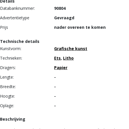
Details
Databanknummer:
90804
Advertentietype
Gevraagd
Prijs
nader overeen te komen
Technische details
Kunstvorm:
Grafische kunst
Technieken:
Ets
,
Litho
Dragers:
Papier
Lengte:
-
Breedte:
-
Hoogte:
-
Oplage:
-
Beschrijving