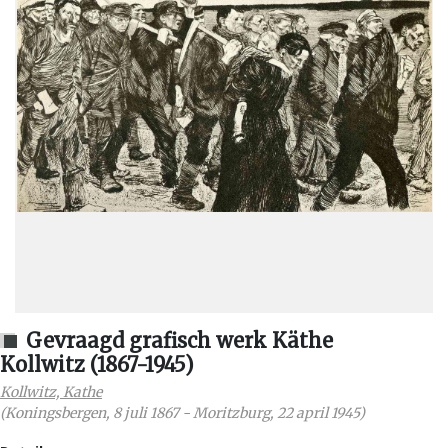
Gevraagd grafisch werk Käthe
Kollwitz (1867-1945)
Kollwitz, Kathe
(
Koningsbergen
,
8 juli 1867
-
Moritzburg
,
22 april 1945
)