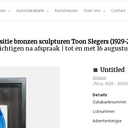
pen
Kunstdatabank
Kunstnieuws
Over ons
Contact
sitie bronzen sculpturen Toon Slegers (1929-
ichtigen na afspraak | tot en met 16 august
Untitled
Arman
(
Nice
,
1928
-
2005
)
Details
Databanknummer:
Lotnummer:
Advertentietype