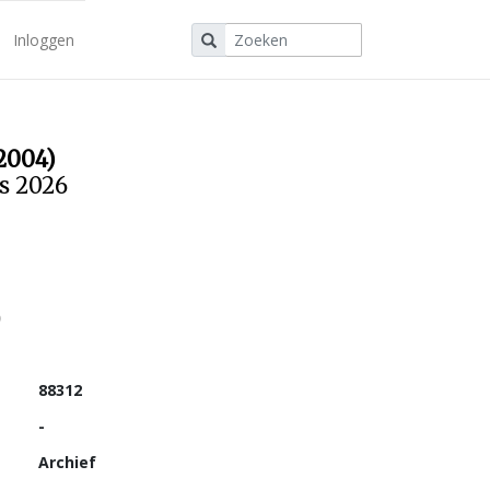
Inloggen
2004)
us 2026
88312
-
Archief