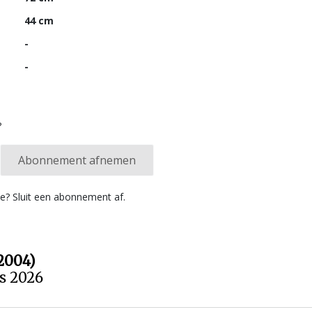
44 cm
-
-
?
Abonnement afnemen
ie? Sluit een abonnement af.
2004)
us 2026