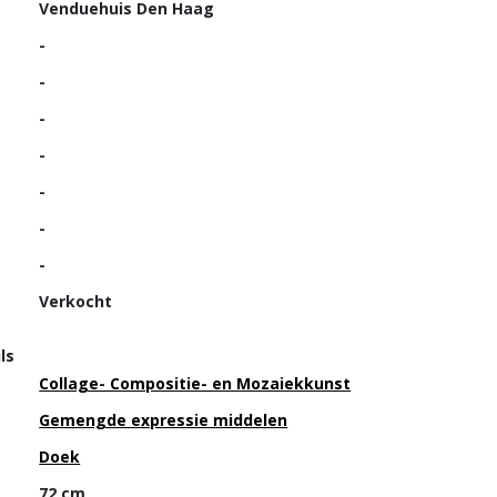
Venduehuis Den Haag
-
-
-
-
-
-
-
Verkocht
ls
Collage- Compositie- en Mozaiekkunst
Gemengde expressie middelen
Doek
72 cm