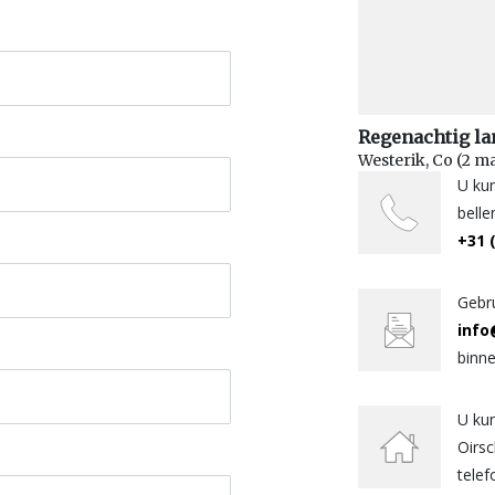
Regenachtig la
Westerik, Co (2 m
U ku
belle
+31 
Gebru
inf
binn
U kun
Oirs
telef